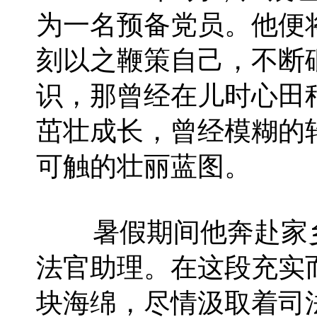
为一名预备党员。他便
刻以之鞭策自己，不断
识，那曾经在儿时心田
茁壮成长，曾经模糊的
可触的壮丽蓝图。
暑假期间他奔赴家乡法
法官助理。在这段充实
块海绵，尽情汲取着司