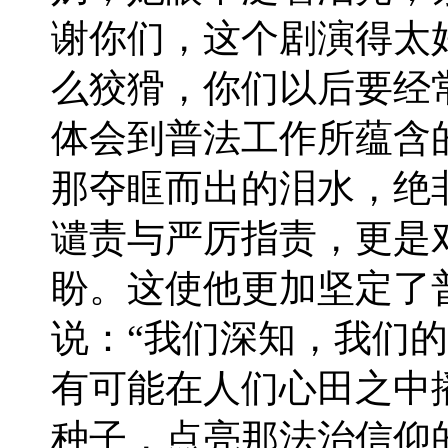
谢你们，这个剧演得太
么狡猾，你们以后要经
体会到普法工作所蕴含
那夺眶而出的泪水，绝
谴责与严厉指责，更是
盼。这使他更加坚定了
说：“我们深知，我们
有可能在人们心田之中
种子，点亮那法治信仰