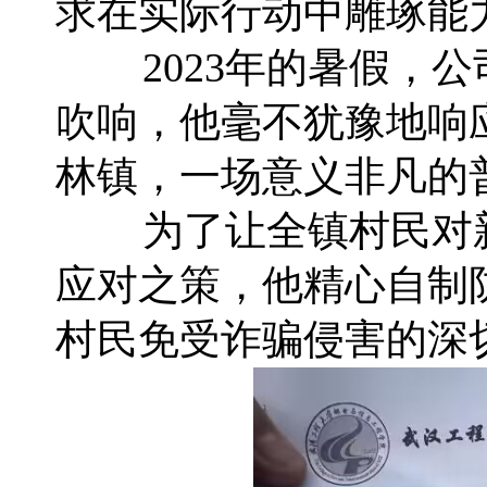
求在实际行动中雕琢能
2023年的暑假，公
吹响，他毫不犹豫地响
林镇，一场意义非凡的
为了让全镇村民对新
应对之策，他精心自制
村民免受诈骗侵害的深