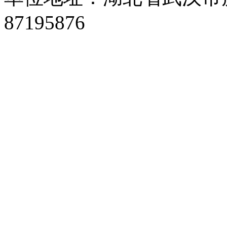
87195876