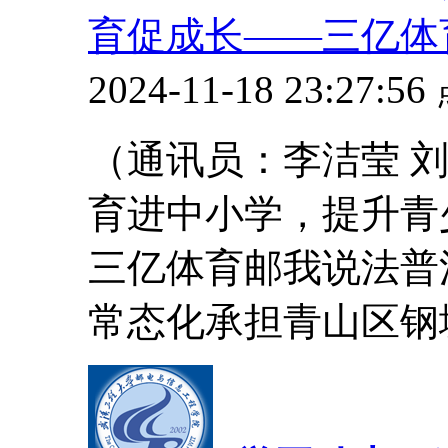
育促成长——三亿体
2024-11-18 23:27:56
（通讯员：李洁莹 
育进中小学，提升青
三亿体育邮我说法普法
常态化承担青山区钢城