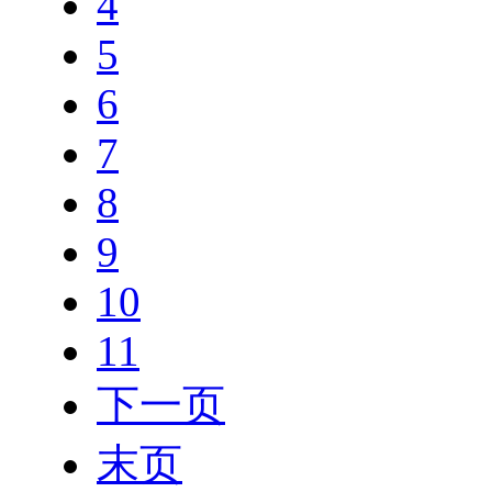
4
5
6
7
8
9
10
11
下一页
末页