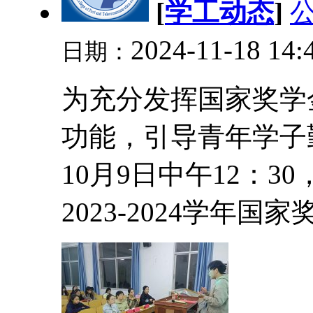
[
学工动态
]
2024-11-18 14:
日期：
为充分发挥国家奖学
功能，引导青年学子勤
10月9日中午12：3
2023-2024学年国