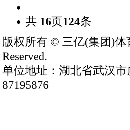
共
16
页
124
条
版权所有 © 三亿(集团)体育
Reserved.
单位地址：湖北省武汉市虎泉
87195876