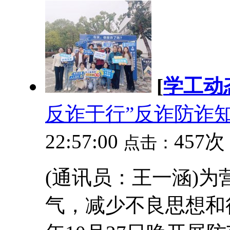
[
学工动
反诈于行”反诈防诈
22:57:00
457次
点击：
(通讯员：王一涵)
气，减少不良思想和行