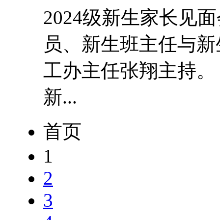
2024级新生家长见
员、新生班主任与新
工办主任张翔主持。
新...
首页
1
2
3