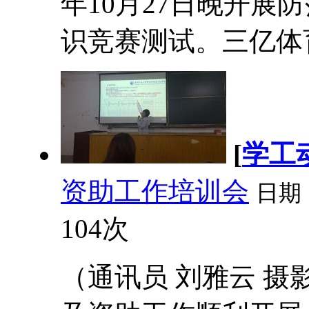
年10月27日晚开展
识竞赛测试。三亿体育.
[
学工
资助工作培训会
日期
104次
（通讯员 刘雅云 摄