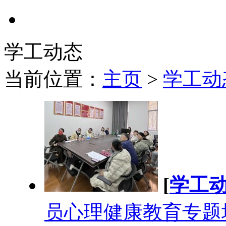
学工动态
当前位置：
主页
>
学工动
[
学工
员心理健康教育专题