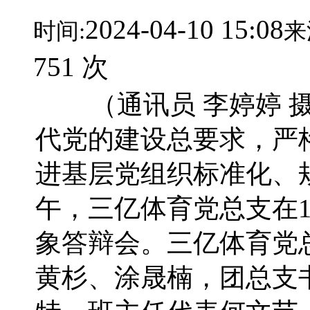
2024-04-10 15:08
时间:
来
751 次
（通讯员 李婷婷 摄
代党的建设总要求，严
进基层党组织标准化、规
午，三亿体育党总支在12
象答辩会。三亿体育党
黄杉、涂晟楠，团总支