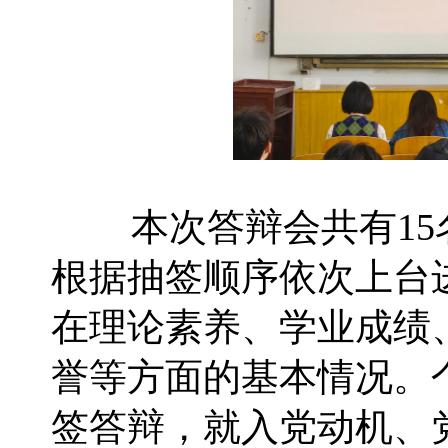
本次答辩会共有15
根据抽签顺序依次上台
在理论素养、学业成绩
誉等方面的基本情况。
签答辩，就入党动机、