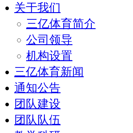
关于我们
​三亿体育简介
公司领导
机构设置
​三亿体育新闻
通知公告
团队建设
团队队伍