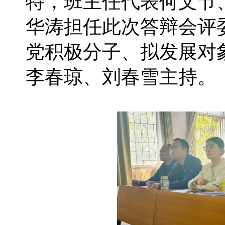
特，班主任代表何文节
华涛担任此次答辩会评
党积极分子、拟发展对
李春琼、刘春雪主持。