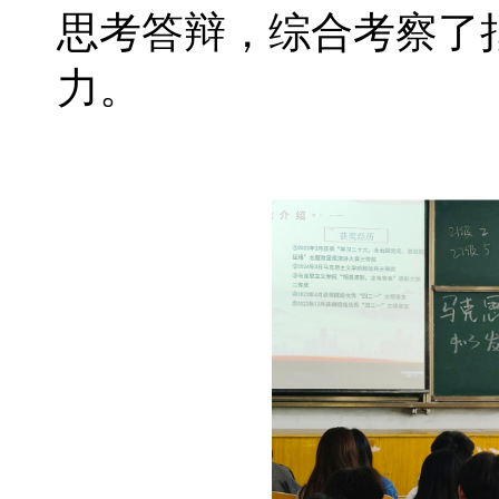
思考答辩，综合考察了
力。