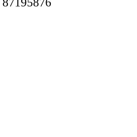
87195876