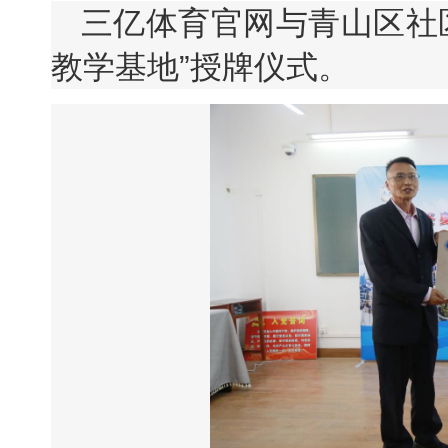
三亿体育官网与青山区社
教学基地”授牌仪式。