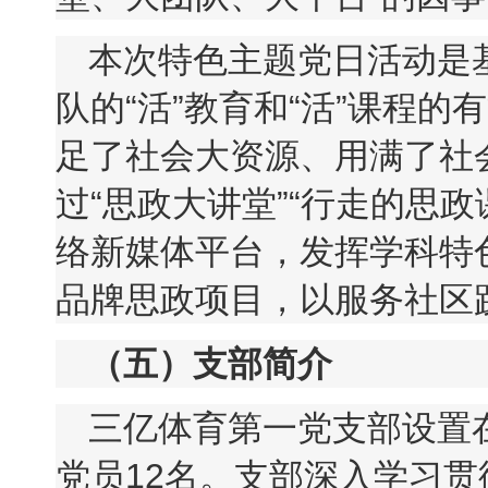
本次特色主题党日活动是
队的“活”教育和“活”课程
足了社会大资源、用满了社
过“思政大讲堂”“行走的思政
络新媒体平台，发挥学科特
品牌思政项目，以服务社区
（五）支部简介
三亿体育第一党支部设置
党员12名。支部深入学习