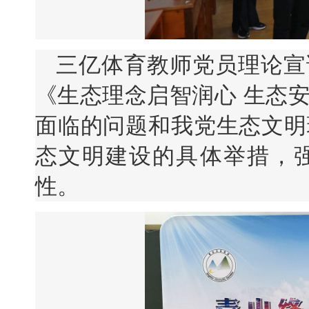
三亿体育教师党员理论宣
《生态理念启智润心 生态
面临的问题和我党生态文明
态文明建设的具体举措，
性。