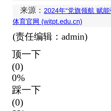
来源：
2024年“党旗领航 赋
体育官网 (witpt.edu.cn)
(责任编辑：admin)
顶一下
(0)
0%
踩一下
(0)